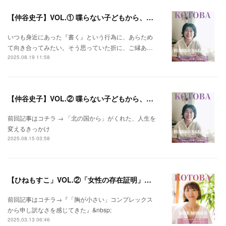
【仲谷史子】VOL.① 喋らない子どもから、言葉を伝える文筆家へ。心に響く文章講座を通して届けたい想いとは？
いつも身近にあった『書く』という行為に、あらため
て向き合ってみたい。そう思っていた折に、ご縁あ…
2025.08.19 11:58
【仲谷史子】VOL.② 喋らない子どもから、言葉を伝える文筆家へ。心に響く文章講座を通して届けたい想いとは？
前回記事はコチラ → 「北の国から」がくれた、人生を
変えるきっかけ
2025.08.15 03:58
【ひねもすこ」VOL.②「女性の存在証明」を掲げるアーティストの半生から見えたヌードに込められたメッセージ
前回記事はコチラ→『「胸が小さい」コンプレックス
から申し訳なさを感じてきた』&nbsp;
2025.03.13 06:46