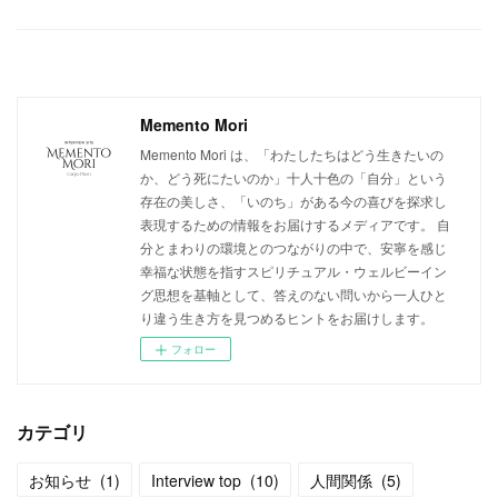
Memento Mori
Memento Mori は、「わたしたちはどう生きたいの
か、どう死にたいのか」十人十色の「自分」という
存在の美しさ、「いのち」がある今の喜びを探求し
表現するための情報をお届けするメディアです。 自
分とまわりの環境とのつながりの中で、安寧を感じ
幸福な状態を指すスピリチュアル・ウェルビーイン
グ思想を基軸として、答えのない問いから一人ひと
り違う生き方を見つめるヒントをお届けします。
フォロー
カテゴリ
お知らせ
(
1
)
Interview top
(
10
)
人間関係
(
5
)