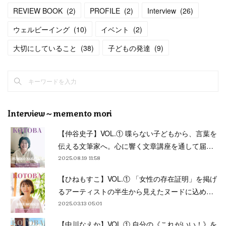
REVIEW BOOK
(
2
)
PROFILE
(
2
)
Interview
(
26
)
ウェルビーイング
(
10
)
イベント
(
2
)
大切にしていること
(
38
)
子どもの発達
(
9
)
Interview～memento mori
【仲谷史子】VOL.① 喋らない子どもから、言葉を
伝える文筆家へ。心に響く文章講座を通して届…
2025.08.19 11:58
【ひねもすこ】VOL.① 「女性の存在証明」を掲げ
るアーティストの半生から見えたヌードに込め…
2025.03.13 05:01
【中川なえか】VOL.① 自分の《これがいい！》を