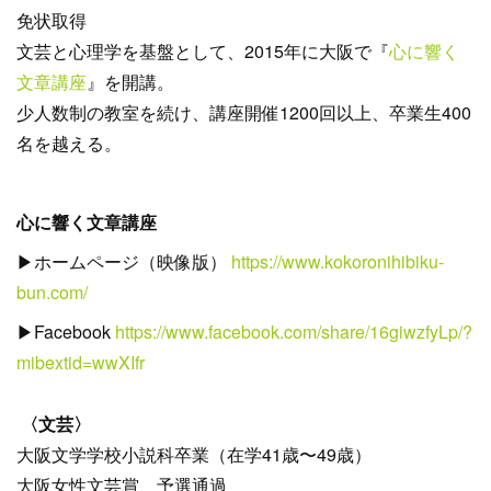
免状取得
文芸と心理学を基盤として、2015年に大阪で『
心に響く
文章講座
』を開講。
少人数制の教室を続け、講座開催1200回以上、卒業生400
名を越える。
心に響く文章講座
▶︎ホームページ（映像版）
https://www.kokoronihibiku-
bun.com/
▶︎Facebook
https://www.facebook.com/share/16giwzfyLp/?
mibextid=wwXIfr
〈文芸〉
大阪文学学校小説科卒業（在学41歳〜49歳）
大阪女性文芸賞、予選通過