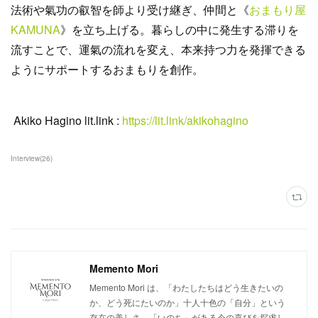
法術や氣功の叡智を師より受け継ぎ、仲間と《
おまもり屋
KAMUNA
》を立ち上げる。暮らしの中に発生する滞りを
流すことで、運氣の流れを変え、本来持つ力を発揮できる
ようにサポートするおまもりを創作。
Akiko Hagino lit.link :
https://lit.link/akikohagino
Interview
(
26
)
Memento Mori
Memento Mori は、「わたしたちはどう生きたいの
か、どう死にたいのか」十人十色の「自分」という
存在の美しさ、「いのち」がある今の喜びを探求し