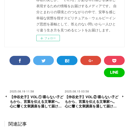
表現するための情報をお届けするメディアです。 自
分とまわりの環境とのつながりの中で、安寧を感じ
幸福な状態を指すスピリチュアル・ウェルビーイン
グ思想を基軸として、答えのない問いから一人ひと
り違う生き方を見つめるヒントをお届けします。
フォロー
2025.08.19 11:58
2025.08.15 03:58
【仲谷史子】VOL.① 喋らない子ど
【仲谷史子】VOL.② 喋らない子ど
もから、言葉を伝える文筆家へ。
もから、言葉を伝える文筆家へ。
心に響く文章講座を通して届け…
心に響く文章講座を通して届け…
関連記事