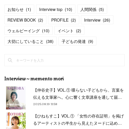
お知らせ
(
1
)
Interview top
(
10
)
人間関係
(
5
)
REVIEW BOOK
(
2
)
PROFILE
(
2
)
Interview
(
26
)
ウェルビーイング
(
10
)
イベント
(
2
)
大切にしていること
(
38
)
子どもの発達
(
9
)
Interview～memento mori
【仲谷史子】VOL.① 喋らない子どもから、言葉を
伝える文筆家へ。心に響く文章講座を通して届…
2025.08.19 11:58
【ひねもすこ】VOL.① 「女性の存在証明」を掲げ
るアーティストの半生から見えたヌードに込め…