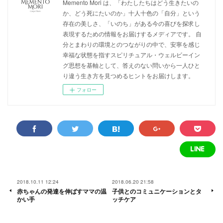
Memento Mori は、「わたしたちはどう生きたいの
か、どう死にたいのか」十人十色の「自分」という
存在の美しさ、「いのち」がある今の喜びを探求し
表現するための情報をお届けするメディアです。 自
分とまわりの環境とのつながりの中で、安寧を感じ
幸福な状態を指すスピリチュアル・ウェルビーイン
グ思想を基軸として、答えのない問いから一人ひと
り違う生き方を見つめるヒントをお届けします。
フォロー
2018.10.11 12:24
2018.06.20 21:58
赤ちゃんの発達を伸ばすママの温
子供とのコミュニケーションとタ
かい手
ッチケア