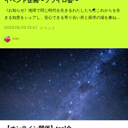
イベント企画〜ソライロ会〜
《お知らせ》地球で同じ時代を生きるわたしたち🌏これからを生
きる知恵をシェアし、安心できる寄り合い所と探求の場を兼ね…
2023.05.09 13:47
イベント
Akiko