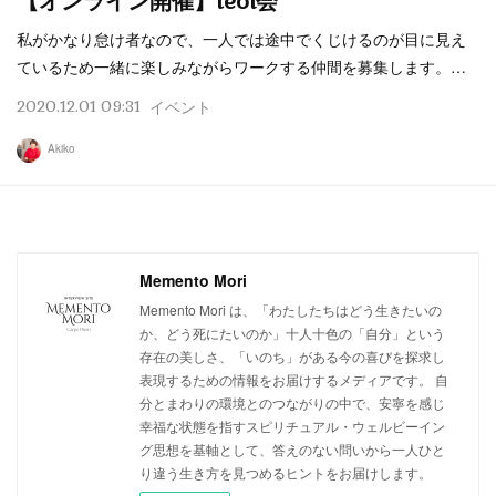
【オンライン開催】teol会
私がかなり怠け者なので、一人では途中でくじけるのが目に見え
ているため一緒に楽しみながらワークする仲間を募集します。…
2020.12.01 09:31
イベント
Akiko
Memento Mori
Memento Mori は、「わたしたちはどう生きたいの
か、どう死にたいのか」十人十色の「自分」という
存在の美しさ、「いのち」がある今の喜びを探求し
表現するための情報をお届けするメディアです。 自
分とまわりの環境とのつながりの中で、安寧を感じ
幸福な状態を指すスピリチュアル・ウェルビーイン
グ思想を基軸として、答えのない問いから一人ひと
り違う生き方を見つめるヒントをお届けします。